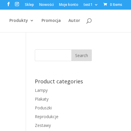
Sklep
Nowości
Moje konto
test1
0 Items
Produkty
Promocja
Autor
Product categories
Lampy
Plakaty
Poduszki
Reprodukcje
Zestawy